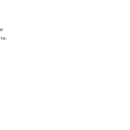
 и
ти.