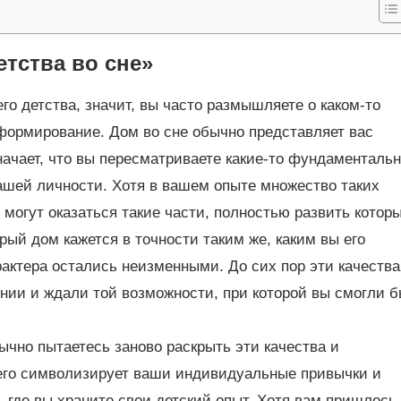
тства во сне»
го детства, значит, вы часто размышляете о каком-то
 формирование. Дом во сне обычно представляет вас
значает, что вы пересматриваете какие-то фундаменталь
шей личности. Хотя в вашем опыте множество таких
могут оказаться такие части, полностью развить котор
ый дом кажется в точности таким же, каким вы его
рактера остались неизменными. До сих пор эти качества
ии и ждали той возможности, при которой вы смогли 
бычно пытаетесь заново раскрыть эти качества и
сего символизирует ваши индивидуальные привычки и
 где вы храните свои детский опыт. Хотя вам пришлось